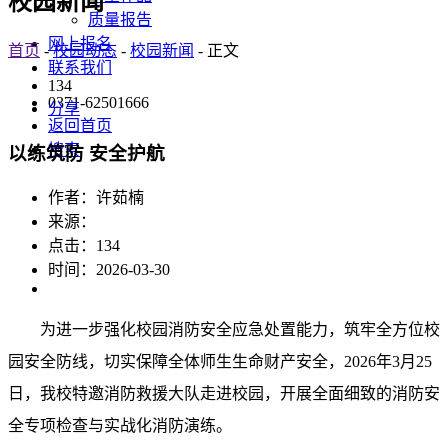
校园新闻
质量报告
网上报名
首页
-
校园动态
-
校园新闻
- 正文
联系我们
134
0371-62501666
分享
返回首页
搜索
以练筑防 安全护航
作者：许茹楠
来源：
点击：
134
时间：2026-03-30
为进一步强化校园消防安全应急处置能力，筑牢全方位校
园安全防线，切实保障全体师生生命财产安全，2026年3月25
日，我校特邀消防救援大队走进校园，开展全面细致的消防安
全专项检查与实战化消防演练。