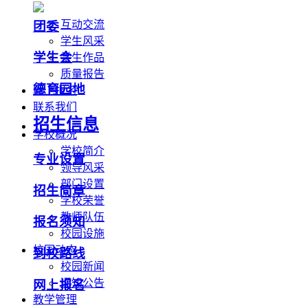
互动交流
团委
学生风采
学生会
学生作品
质量报告
德育园地
网上报名
联系我们
招生信息
学校概况
学校简介
专业设置
领导风采
部门设置
招生简章
学校荣誉
教师队伍
报名须知
校园设施
校园动态
到校路线
校园新闻
通知公告
网上报名
教学管理