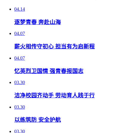
04.14
逐梦青春 奔赴山海
04.07
薪火相传守初心 担当有为启新程
04.07
忆英烈卫国情 强青春报国志
03.30
洁净校园齐动手 劳动育人践于行
03.30
以练筑防 安全护航
03.30