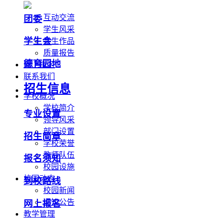
互动交流
团委
学生风采
学生会
学生作品
质量报告
德育园地
网上报名
联系我们
招生信息
学校概况
学校简介
专业设置
领导风采
部门设置
招生简章
学校荣誉
教师队伍
报名须知
校园设施
校园动态
到校路线
校园新闻
通知公告
网上报名
教学管理