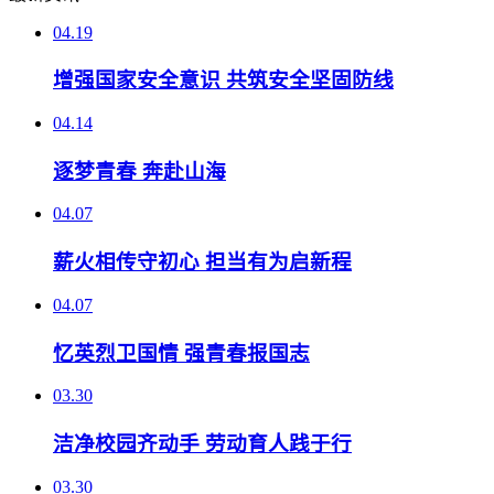
04.19
增强国家安全意识 共筑安全坚固防线
04.14
逐梦青春 奔赴山海
04.07
薪火相传守初心 担当有为启新程
04.07
忆英烈卫国情 强青春报国志
03.30
洁净校园齐动手 劳动育人践于行
03.30