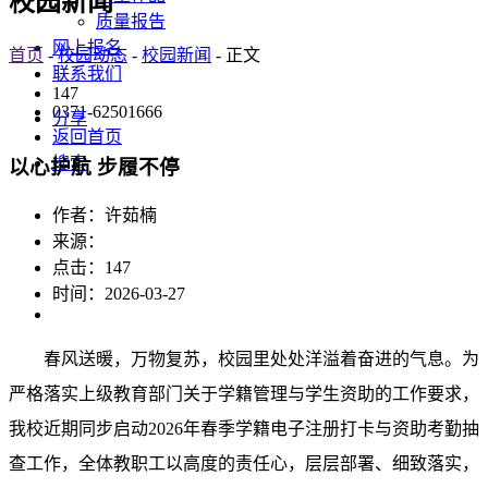
校园新闻
质量报告
网上报名
首页
-
校园动态
-
校园新闻
- 正文
联系我们
147
0371-62501666
分享
返回首页
搜索
以心护航 步履不停
作者：许茹楠
来源：
点击：
147
时间：2026-03-27
春风送暖，万物复苏，校园里处处洋溢着奋进的气息。为
严格落实上级教育部门关于学籍管理与学生资助的工作要求，
我校近期同步启动2026年春季学籍电子注册打卡与资助考勤抽
查工作，全体教职工以高度的责任心，层层部署、细致落实，