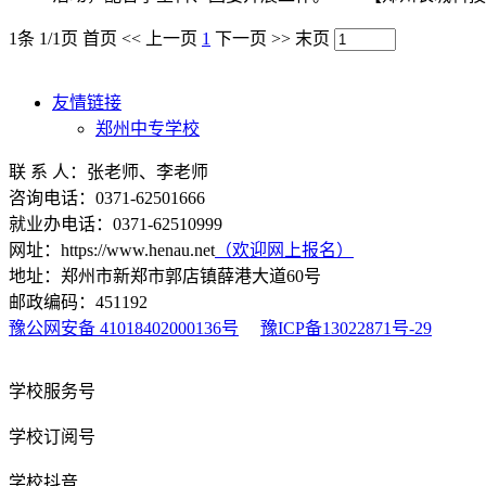
1条 1/1页
首页
<<
上一页
1
下一页
>>
末页
友情链接
郑州中专学校
联 系 人：张老师、李老师
咨询电话：0371-62501666
就业办电话：0371-62510999
网址：https://www.henau.net
（欢迎网上报名）
地址：郑州市新郑市郭店镇薛港大道60号
邮政编码：451192
豫公网安备 41018402000136号
豫ICP备13022871号-29
学校服务号
学校订阅号
学校抖音