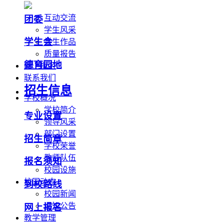
互动交流
团委
学生风采
学生会
学生作品
质量报告
德育园地
网上报名
联系我们
招生信息
学校概况
学校简介
专业设置
领导风采
部门设置
招生简章
学校荣誉
教师队伍
报名须知
校园设施
校园动态
到校路线
校园新闻
通知公告
网上报名
教学管理